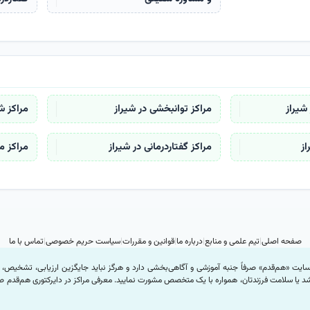
شیراز
مراکز توانبخشی در شیراز
مراکز ش
از
مراکز گفتاردرمانی در شیراز
مراکز م
صفحه اصلی
تیم علمی و منابع
درباره ما
قوانین و مقررات
سیاست حریم خصوصی
تماس با ما
ایت «هم‌قدم» صرفاً جنبه آموزشی و آگاهی‌بخشی دارد و هرگز نباید جایگزین ارزیابی، تشخیص،
رشد یا سلامت فرزندتان، همواره با یک متخصص مشورت نمایید. معرفی مراکز در دایرکتوری هم‌قد