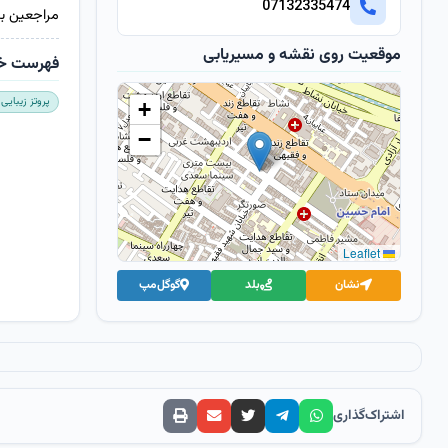
07132335474
مراجعین با
موقعیت روی نقشه و مسیریابی
فهرست خ
پروتز زیبایی
+
−
Leaflet
نشان
بلد
گوگل‌مپ
اشتراک‌گذاری